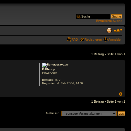
Erweiterte Suche
FAQ
Registrieren
Anmelden
1 Beitrag • Seite
1
von
1
DJBenny
PowerUser
Beiträge:
579
Registriert:
4. Feb 2004, 14:39
1 Beitrag • Seite
1
von
1
Gehe zu: