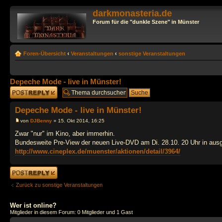
darkmonasteria.de
Forum für die "dunkle Szene" in Münster
Foren-Übersicht
‹
Veranstaltungen
‹
sonstige Veranstaltungen
Depeche Mode - live in Münster!
Antwort erstellen
Depeche Mode - live in Münster!
von
DJBenny
» 15. Okt 2014, 16:25
Zwar "nur" im Kino, aber immerhin.
Bundesweite Pre-View der neuen Live-DVD am Di. 28.10. 20 Uhr in ausge
http://www.cineplex.de/muenster/aktionen/detail/3964/
Antwort erstellen
Zurück zu sonstige Veranstaltungen
Wer ist online?
Mitglieder in diesem Forum: 0 Mitglieder und 1 Gast