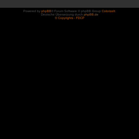
Powered by
phpBB
® Forum Software © phpBB Group
ColorizeIt
.
Deutsche Übersetzung durch
phpBB.de
© Copyrights - FDCP