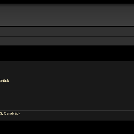
brück.
S, Osnabrück