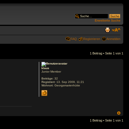
Erweiterte Suche
FAQ
Registrieren
Anmelden
1 Beitrag • Seite
1
von
1
klaus
Junior Member
Beiträge:
32
Registriert:
13. Sep 2009, 11:21
Wohnort:
Georgsmarienhütte
1 Beitrag • Seite
1
von
1