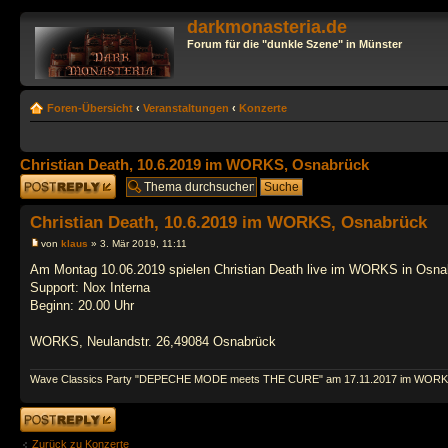
darkmonasteria.de
Forum für die "dunkle Szene" in Münster
Foren-Übersicht
‹
Veranstaltungen
‹
Konzerte
Christian Death, 10.6.2019 im WORKS, Osnabrück
Antwort erstellen
Christian Death, 10.6.2019 im WORKS, Osnabrück
von
klaus
» 3. Mär 2019, 11:11
Am Montag 10.06.2019 spielen Christian Death live im WORKS in Osna
Support: Nox Interna
Beginn: 20.00 Uhr
WORKS, Neulandstr. 26,49084 Osnabrück
Wave Classics Party "DEPECHE MODE meets THE CURE" am 17.11.2017 im WORK
Antwort erstellen
Zurück zu Konzerte