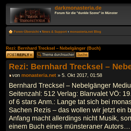
darkmonasteria.de
Forum für die "dunkle Szene" in Münster
Foren-Übersicht
‹
News & Support
‹
monasteria.net Blog
Rezi: Bernhard Trecksel – Nebelgänger (Buch)
Antwort erstellen
Rezi: Bernhard Trecksel – Neb
von
monasteria.net
» 5. Okt 2017, 01:58
Bernhard Trecksel – Nebelgänger Mediu
Seitenzahl: 512 Verlag: Blanvalet VÖ: 1
of 6 stars Anm.: Lange tat sich bei monas
Sachen Rezis – das wollen wir jetzt ein
Anfang macht allerdings nicht Musik, so
einem Buch eines münsteraner Autors…