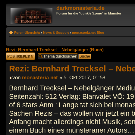
darkmonasteria.de
Forum für die "dunkle Szene" in Münster
Foren-Übersicht
‹
News & Support
‹
monasteria.net Blog
Rezi: Bernhard Trecksel – Nebelgänger (Buch)
Antwort erstellen
Rezi: Bernhard Trecksel – Neb
von
monasteria.net
» 5. Okt 2017, 01:58
Bernhard Trecksel – Nebelgänger Mediu
Seitenzahl: 512 Verlag: Blanvalet VÖ: 1
of 6 stars Anm.: Lange tat sich bei monas
Sachen Rezis – das wollen wir jetzt ein
Anfang macht allerdings nicht Musik, so
einem Buch eines münsteraner Autors…