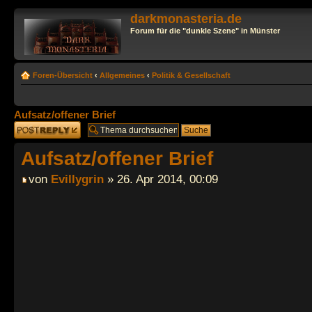
darkmonasteria.de
Forum für die "dunkle Szene" in Münster
Foren-Übersicht
‹
Allgemeines
‹
Politik & Gesellschaft
Aufsatz/offener Brief
Antwort erstellen
Aufsatz/offener Brief
von
Evillygrin
» 26. Apr 2014, 00:09