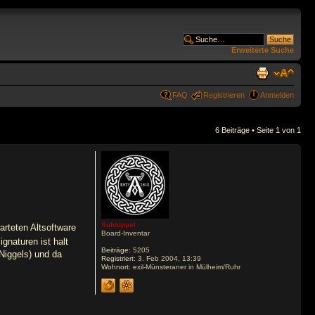
Erweiterte Suche
FAQ
Registrieren
Anmelden
6 Beiträge • Seite
1
von
1
Subtuppel
arteten Altsoftware
Board-Inventar
gnaturen ist halt
Beiträge:
5205
Niggels) und da
Registriert:
3. Feb 2004, 13:39
Wohnort:
exil-Münsteraner in Mülheim/Ruhr