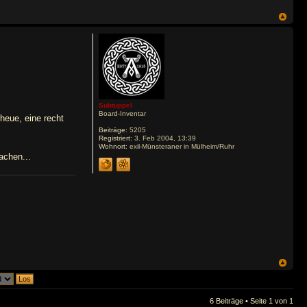
Subtuppel
Board-Inventar
heue, eine recht
Beiträge:
5205
Registriert:
3. Feb 2004, 13:39
Wohnort:
exil-Münsteraner in Mülheim/Ruhr
achen...
6 Beiträge • Seite
1
von
1