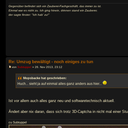
Gegenüber befindet sich ein Zauberei-Fachgeschäft, das immer zu ist.
Einmal war es nicht zu. Ich ging hinein, drinnen stand ein Zauberer,
der sagte finster: "Ich hab' zu!"
Re: Umzug bewältigt - noch einiges zu tun
von
Subtuppel
» 26. Nov 2013, 23:12
Mopsbacke hat geschrieben:
Huch... sieht ja auf einmal alles ganz anders aus hier...
Ist vor allem auch alles ganz neu und softwaretechnisch aktuell.
Ändert aber nix daran, dass sich trotz 3D-Captcha in nicht mal einer
cu Subtuppel