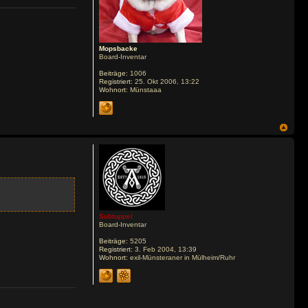
Mopsbacke
Board-Inventar
Beiträge:
1006
Registriert:
25. Okt 2006, 13:22
Wohnort:
Münstaaa
Subtuppel
Board-Inventar
Beiträge:
5205
Registriert:
3. Feb 2004, 13:39
Wohnort:
exil-Münsteraner in Mülheim/Ruhr