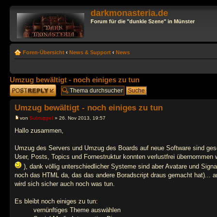
darkmonasteria.de
Forum für die "dunkle Szene" in Münster
Foren-Übersicht
‹
News & Support
‹
News
Umzug bewältigt - noch einiges zu tun
Antwort erstellen
Umzug bewältigt - noch einiges zu tun
von
Subtuppel
» 26. Nov 2013, 19:57
Hallo zusammen,
Umzug des Servers und Umzug des Boards auf neue Software sind gesc
User, Posts, Topics und Fornestruktur konnten verlustfrei übernommen w
), dank völlig unterschiedlicher Systeme sind aber Avatare und Sign
noch das HTML da, das das andere Boradscript draus gemacht hat)... a
wird sich sicher auch noch was tun.
Es bleibt noch einiges zu tun:
vernünftiges Theme auswählen