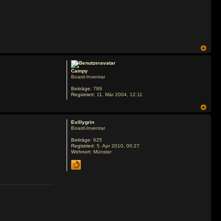
Campy
Board-Inventar
Beiträge:
789
Registriert:
11. Mär 2004, 12:11
Evillygrin
Board-Inventar
Beiträge:
625
Registriert:
5. Apr 2010, 00:27
Wohnort:
Münster