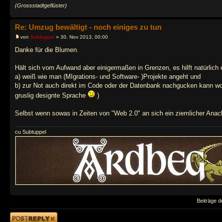
(Grossstadtgeflüster)
Re: Umzug bewältigt - noch einiges zu tun
von
Subtuppel
» 30. Nov 2013, 00:00
Danke für die Blumen.
Hält sich vom Aufwand aber einigermaßen in Grenzen, es hilft natürlic
a) weiß wie man (MIgrations- und Software- )Projekte angeht und
b) zur Not auch direkt im Code oder der Datenbank nachgucken kann w
gruslig designte Sprache
)
Selbst wenn sowas in Zeiten von "Web 2.0" an sich ein ziemlicher Anachr
cu Subtuppel
Beiträge d
Antwort erstellen