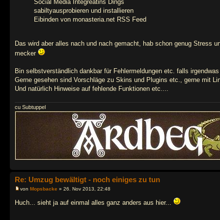
Social Media Integreatins Dings
sabiltyausprobieren und installieren
Eibinden von monasteria.net RSS Feed
Das wird aber alles nach und nach gemacht, hab schon genug Stress und 
mecker
Bin selbstverständlich dankbar für Fehlermeldungen etc. falls irgendwas 
Gerne gesehen sind Vorschläge zu Skins und Plugins etc., gerne mit Li
Und natürlich Hinweise auf fehlende Funktionen etc....
cu Subtuppel
Re: Umzug bewältigt - noch einiges zu tun
von
Mopsbacke
» 26. Nov 2013, 22:48
Huch... sieht ja auf einmal alles ganz anders aus hier...