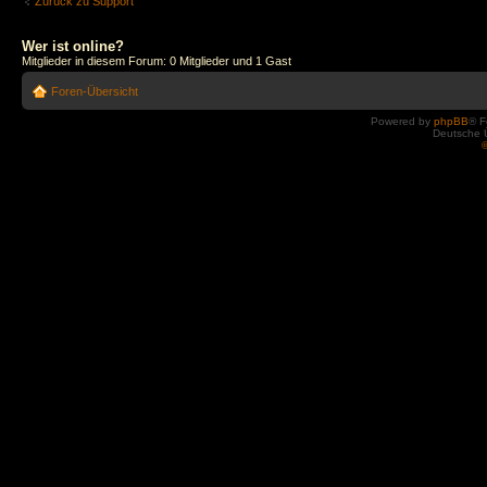
Zurück zu Support
Wer ist online?
Mitglieder in diesem Forum: 0 Mitglieder und 1 Gast
Foren-Übersicht
Powered by
phpBB
® F
Deutsche 
©