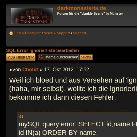
darkmonasteria.de
Forum für die "dunkle Szene" in Münster
Foren-Übersicht
‹
News & Support
‹
Support
SQL Error Ignorierliste bearbeiten
Antwort erstellen
von
Cholet
» 17. Okt 2012, 17:52
Weil ich bloed und aus Versehen auf 'ign
(haha, mir selbst), wollte ich die Ignorier
bekomme ich dann diesen Fehler:
mySQL query error: SELECT id,name
id IN(a) ORDER BY name;