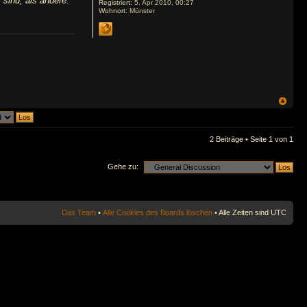
 sind, als andere.
Registriert:
5. Apr 2010, 00:27
Wohnort:
Münster
2 Beiträge • Seite
1
von
1
Gehe zu:
Das Team
•
Alle Cookies des Boards löschen
• Alle Zeiten sind UTC