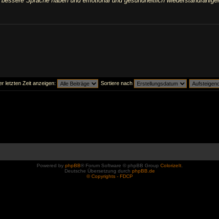
ne bessere Sprache haben und emotional und gesundheitlich wiederstandfähiger
er letzten Zeit anzeigen:
Sortiere nach
Powered by
phpBB
® Forum Software © phpBB Group
ColorizeIt
.
Deutsche Übersetzung durch
phpBB.de
© Copyrights - FDCP