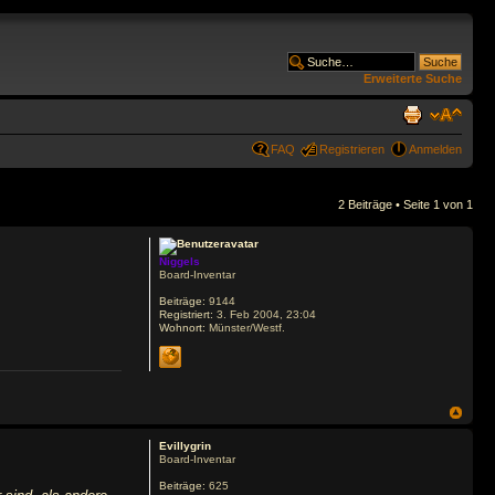
Erweiterte Suche
FAQ
Registrieren
Anmelden
2 Beiträge • Seite
1
von
1
Niggels
Board-Inventar
Beiträge:
9144
Registriert:
3. Feb 2004, 23:04
Wohnort:
Münster/Westf.
Evillygrin
Board-Inventar
Beiträge:
625