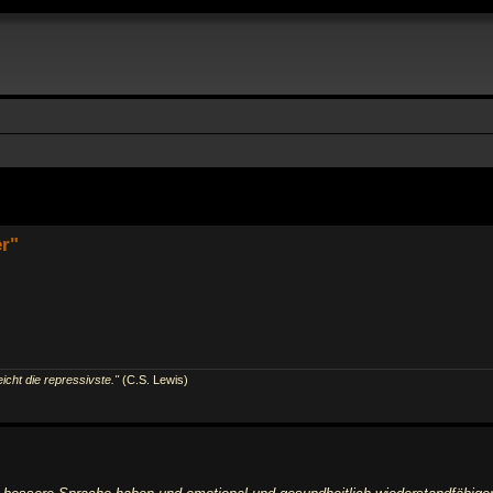
r"
eicht die repressivste."
(C.S. Lewis)