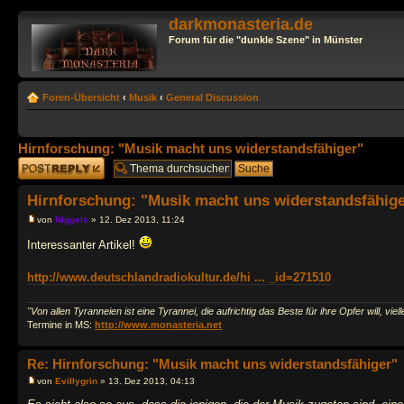
darkmonasteria.de
Forum für die "dunkle Szene" in Münster
Foren-Übersicht
‹
Musik
‹
General Discussion
Hirnforschung: "Musik macht uns widerstandsfähiger"
Antwort erstellen
Hirnforschung: "Musik macht uns widerstandsfähige
von
Niggels
» 12. Dez 2013, 11:24
Interessanter Artikel!
http://www.deutschlandradiokultur.de/hi ... _id=271510
"Von allen Tyranneien ist eine Tyrannei, die aufrichtig das Beste für ihre Opfer will, viell
Termine in MS:
http://www.monasteria.net
Re: Hirnforschung: "Musik macht uns widerstandsfähiger"
von
Evillygrin
» 13. Dez 2013, 04:13