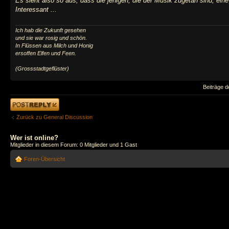
Es sieht also so aus, dass die jenigen, die der Musik zugetan sind, ei
Interessant ...
Ich hab die Zukunft gesehen
und sie war rosig und schön.
In Flüssen aus Milch und Honig
ersoffen Elfen und Feen.
(Grossstadtgeflüster)
Beiträge d
Antwort erstellen
Zurück zu General Discussion
Wer ist online?
Mitglieder in diesem Forum: 0 Mitglieder und 1 Gast
Foren-Übersicht