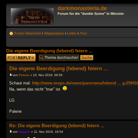
darkmonasteria.de
Forum für die "dunkle Szene" in Münster
Foren-Übersicht
‹
Allgemeines
‹
Links & Fun
Die eigene Beerdigung (lebend) feiern ...
Antwort erstellen
Die eigene Beerdigung (lebend) feiern ...
von
Palene
» 10. Nov 2016, 06:50
Schaut mal:
http://www.mopo.de/news/panorama/lebend ... g-25041
Na, wenn das nicht "true" ist.
LG
Palene
Re: Die eigene Beerdigung (lebend) feiern ...
von
Niggels
» 11. Nov 2016, 18:54