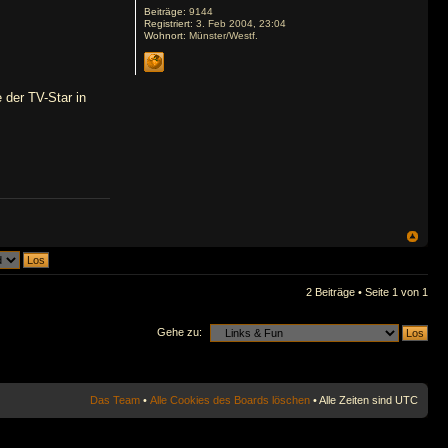
Beiträge:
9144
Registriert:
3. Feb 2004, 23:04
Wohnort:
Münster/Westf.
 der TV-Star in
2 Beiträge • Seite
1
von
1
Gehe zu:
Das Team
•
Alle Cookies des Boards löschen
• Alle Zeiten sind UTC