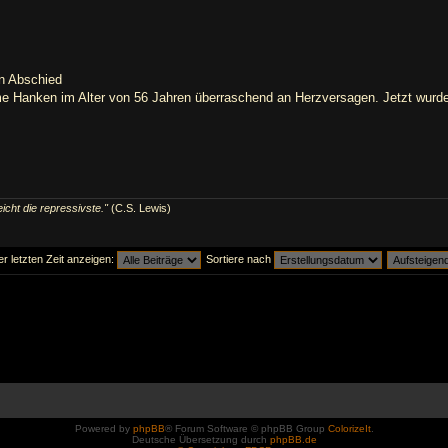
n Abschied
e Hanken im Alter von 56 Jahren überraschend an Herzversagen. Jetzt wurde
eicht die repressivste."
(C.S. Lewis)
er letzten Zeit anzeigen:
Sortiere nach
Powered by
phpBB
® Forum Software © phpBB Group
ColorizeIt
.
Deutsche Übersetzung durch
phpBB.de