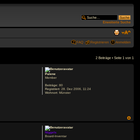
Erweiterte Suche
FAQ
Registrieren
Anmelden
2 Beiträge • Seite
1
von
1
Palene
Member
Beiträge:
80
Registriert:
28. Dez 2006, 11:24
Wohnort:
Münster
Niggels
Board-Inventar