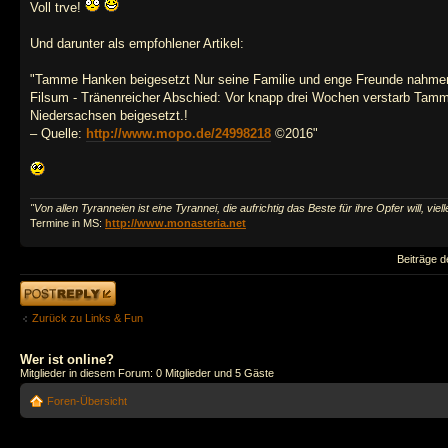
Voll trve!
Und darunter als empfohlener Artikel:
"Tamme Hanken beigesetzt Nur seine Familie und enge Freunde nahme
Filsum - Tränenreicher Abschied: Vor knapp drei Wochen verstarb Tamm
Niedersachsen beigesetzt.!
– Quelle:
http://www.mopo.de/24998218
©2016"
"Von allen Tyranneien ist eine Tyrannei, die aufrichtig das Beste für ihre Opfer will, viell
Termine in MS:
http://www.monasteria.net
Beiträge d
Antwort erstellen
Zurück zu Links & Fun
Wer ist online?
Mitglieder in diesem Forum: 0 Mitglieder und 5 Gäste
Foren-Übersicht