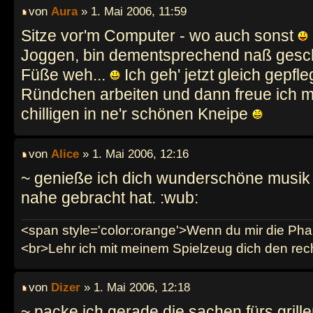
von
Aura
» 1. Mai 2006, 11:59
Sitze vor'm Computer - wo auch sonst
Joggen, bin dementsprechend naß geschw
Füße weh...
Ich geh' jetzt gleich gepfl
Ründchen arbeiten und dann freue ich m
chilligen in ne'r schönen Kneipe
von
Alice
» 1. Mai 2006, 12:16
~ genieße ich dich wunderschöne musik d
nahe gebracht hat. :wub:
<span style='color:orange'>Wenn du mir die Phan
<br>Lehr ich mit meinem Spielzeug dich den re
von
Dizer
» 1. Mai 2006, 12:18
~ packe ich gerade die sachen fürs gril