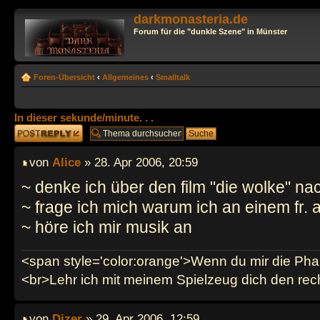
darkmonasteria.de
Forum für die "dunkle Szene" in Münster
Foren-Übersicht
‹
Allgemeines
‹
Smalltalk
In dieser sekunde/minute. . .
Antwort erstellen
von
Alice
» 28. Apr 2006, 20:59
~ denke ich über den film "die wolke" na
~ frage ich mich warum ich an einem fr
~ höre ich mir musik an
<span style='color:orange'>Wenn du mir die Phan
<br>Lehr ich mit meinem Spielzeug dich den re
von
Dizer
» 29. Apr 2006, 12:59