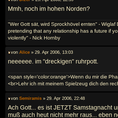
Mmh, noch im hohen Norden?
"Wer Gott sät, wird Sprockhövel ernten" - Wiglaf
pretending that any relationship has a future if y
violently" - Nick Hornby
von
Alice
» 29. Apr 2006, 13:03
neeeeee. im "dreckigen" ruhrpott.
<span style='color:orange'>Wenn du mir die Phan
<br>Lehr ich mit meinem Spielzeug dich den re
von
Semiramis
» 29. Apr 2006, 22:48
Ach Gott... es ist JETZT Samstagnacht u
muß auch heut nicht mehr raus... eben n