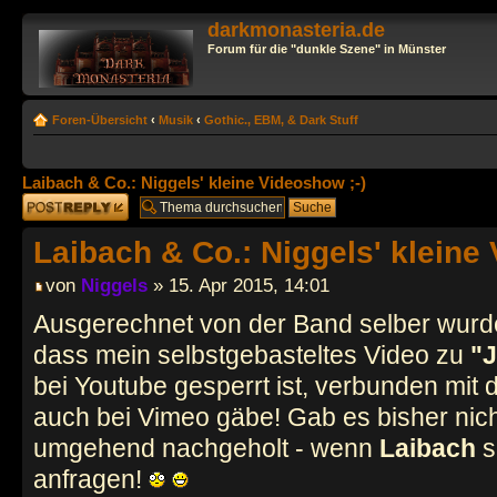
darkmonasteria.de
Forum für die "dunkle Szene" in Münster
Foren-Übersicht
‹
Musik
‹
Gothic., EBM, & Dark Stuff
Laibach & Co.: Niggels' kleine Videoshow ;-)
Antwort erstellen
Laibach & Co.: Niggels' kleine
von
Niggels
» 15. Apr 2015, 14:01
Ausgerechnet von der Band selber wurde
dass mein selbstgebasteltes Video zu
"J
bei Youtube gesperrt ist, verbunden mit 
auch bei Vimeo gäbe! Gab es bisher nich
umgehend nachgeholt - wenn
Laibach
s
anfragen!