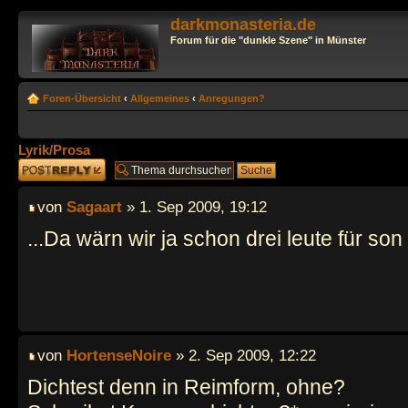
darkmonasteria.de
Forum für die "dunkle Szene" in Münster
Foren-Übersicht
‹
Allgemeines
‹
Anregungen?
Lyrik/Prosa
Antwort erstellen
von
Sagaart
» 1. Sep 2009, 19:12
...Da wärn wir ja schon drei leute für son t
von
HortenseNoire
» 2. Sep 2009, 12:22
Dichtest denn in Reimform, ohne?