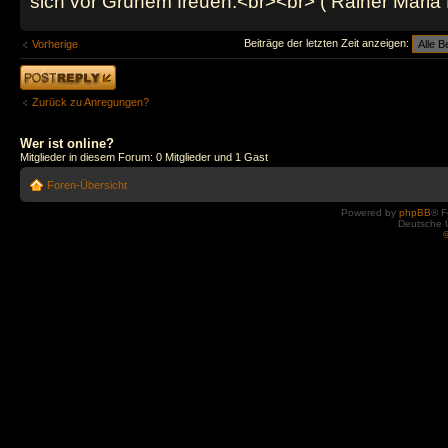
sich vor Grünem freuen.<br><br> ( Rainer Maria 
Beiträge der letzten Zeit anzeigen:
Vorherige
Antwort erstellen
Zurück zu Anregungen?
Wer ist online?
Mitglieder in diesem Forum: 0 Mitglieder und 1 Gast
Foren-Übersicht
Powered by
phpBB
® F
Deutsche 
©