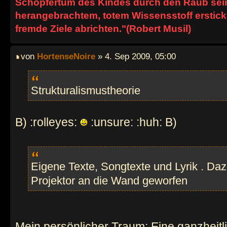
Schöpfertum des Kindes durch den Raub seine
herangebrachtem, totem Wissensstoff erstick
fremde Ziele abrichten."(Robert Musil)
von
HortenseNoire
» 4. Sep 2009, 05:00
Strukturalismustheorie
B) :rolleyes:
:unsure: :huh: B)
Eigene Texte, Songtexte und Lyrik . Da
Projektor an die Wand geworfen
Mein persönlicher Traum: Eine ganzheitl