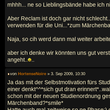
mhhh... ne so Lieblingsbände habe ich nic
Aber Reclam ist doch gar nicht schlecht.
verwenden für die Uni...*zum Märchenban
Naja, so cih werd dann mal weiter arbeiten
aber ich denke wir könnten uns gut vers
angeht..
..
von
HortenseNoire
» 3. Sep 2009, 10:30
Ja das mit der Selbstmotivation fürs Stu
einer denkt^^*sich gut dran erinnert*..wa
schon mit der neuen Studienordnung ges
Märchenband?*smile*
Hatte auch mal zeitweise so ne Phase;) 