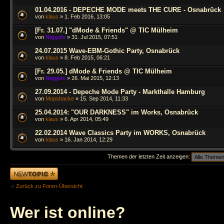
01.04.2016 - DEPECHE MODE meets THE CURE - Osnabrück
von
klaus
» 1. Feb 2016, 13:05
[Fr. 31.07.] "dMode & Friends" @ TIC Mülheim
von
Niggels
» 31. Jul 2015, 07:51
24.07.2015 Wave-EBM-Gothic Party, Osnabrück
von
klaus
» 8. Feb 2015, 06:21
[Fr. 29.05.] dMode & Friends @ TIC Mülheim
von
Niggels
» 26. Mai 2015, 12:13
27.09.2014 - Depeche Mode Party - Markthalle Hamburg
von
Mopsbacke
» 15. Sep 2014, 11:33
25.04.2014: "OUR DARKNESS" im Works, Osnabrück
von
klaus
» 6. Apr 2014, 05:49
22.02.2014 Wave Classics Party im WORKS, Osnabrück
von
klaus
» 16. Jan 2014, 12:29
Themen der letzten Zeit anzeigen:
Neues Thema
erstellen
Zurück zu Foren-Übersicht
Wer ist online?