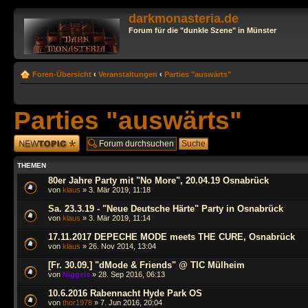
darkmonasteria.de
Forum für die "dunkle Szene" in Münster
Foren-Übersicht
‹
Veranstaltungen
‹
Parties "auswärts"
Parties "auswärts"
Neues Thema
erstellen
THEMEN
80er Jahre Party mit "No More", 20.04.19 Osnabrück
von
klaus
» 3. Mär 2019, 11:18
Sa. 23.3.19 - "Neue Deutsche Härte" Party in Osnabrück
von
klaus
» 3. Mär 2019, 11:14
17.11.2017 DEPECHE MODE meets THE CURE, Osnabrück
von
klaus
» 26. Nov 2014, 13:04
[Fr. 30.09.] "dMode & Friends" @ TIC Mülheim
von
Niggels
» 28. Sep 2016, 06:13
10.6.2016 Rabennacht Hyde Park OS
von
thor1978
» 7. Jun 2016, 20:04