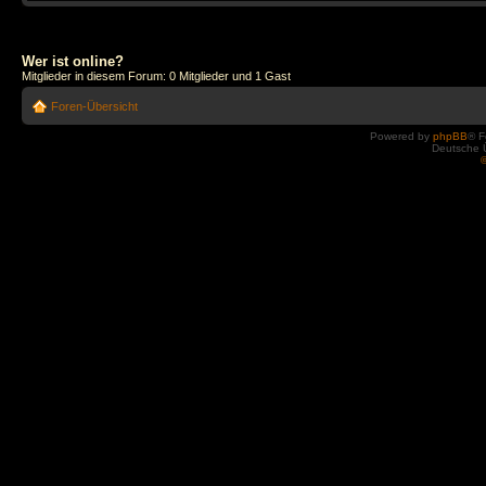
Wer ist online?
Mitglieder in diesem Forum: 0 Mitglieder und 1 Gast
Foren-Übersicht
Powered by
phpBB
® F
Deutsche 
©