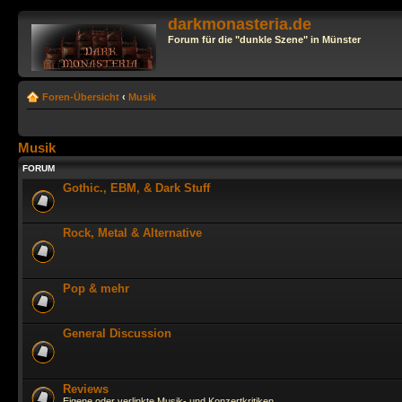
darkmonasteria.de
Forum für die "dunkle Szene" in Münster
Foren-Übersicht
‹
Musik
Musik
FORUM
Gothic., EBM, & Dark Stuff
Rock, Metal & Alternative
Pop & mehr
General Discussion
Reviews
Eigene oder verlinkte Musik- und Konzertkritiken