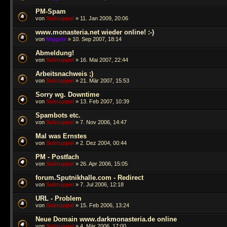
PM-Spam
von
Subtuppel
» 11. Jan 2009, 20:06
www.monasteria.net wieder online! :-)
von
Niggels
» 10. Sep 2007, 18:14
Abmeldung!
von
Subtuppel
» 16. Mai 2007, 22:44
Arbeitsnachweis ;)
von
Subtuppel
» 21. Mär 2007, 15:53
Sorry wg. Downtime
von
Subtuppel
» 13. Feb 2007, 10:39
Spambots etc.
von
Subtuppel
» 7. Nov 2006, 14:47
Mal was Ernstes
von
Subtuppel
» 2. Dez 2004, 00:44
PM - Postfach
von
Subtuppel
» 26. Apr 2006, 15:05
forum.Sputnikhalle.com - Redirect
von
Subtuppel
» 7. Jul 2006, 12:18
URL - Problem
von
Subtuppel
» 15. Feb 2006, 13:24
Neue Domain www.darkmonasteria.de online
von
Subtuppel
» 4. Mär 2006, 17:00