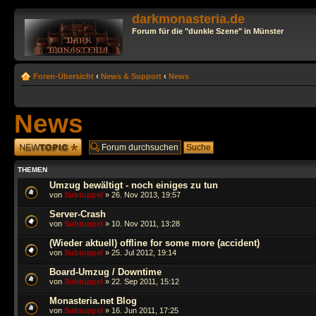
darkmonasteria.de
Forum für die "dunkle Szene" in Münster
Foren-Übersicht
‹
News & Support
‹
News
News
Neues Thema
erstellen
THEMEN
Umzug bewältigt - noch einiges zu tun
von
Subtuppel
» 26. Nov 2013, 19:57
Server-Crash
von
Subtuppel
» 10. Nov 2011, 13:28
(Wieder aktuell) offline for some more (accident)
von
Subtuppel
» 25. Jul 2012, 19:14
Board-Umzug / Downtime
von
Subtuppel
» 22. Sep 2011, 15:12
Monasteria.net Blog
von
Subtuppel
» 16. Jun 2011, 17:25