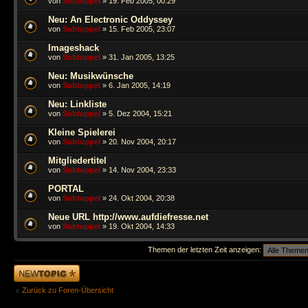
von
Subtuppel
» 19. Feb 2005, 00:29
Neu: An Electronic Oddyssey
von
Subtuppel
» 15. Feb 2005, 23:07
Imageshack
von
Subtuppel
» 31. Jan 2005, 13:25
Neu: Musikwünsche
von
Subtuppel
» 6. Jan 2005, 14:19
Neu: Linkliste
von
Subtuppel
» 5. Dez 2004, 15:21
Kleine Spielerei
von
Subtuppel
» 20. Nov 2004, 20:17
Mitgliedertitel
von
Subtuppel
» 14. Nov 2004, 23:33
PORTAL
von
Subtuppel
» 24. Okt 2004, 20:38
Neue URL http://www.aufdiefresse.net
von
Subtuppel
» 19. Okt 2004, 14:33
Themen der letzten Zeit anzeigen:
Neues Thema
erstellen
Zurück zu Foren-Übersicht