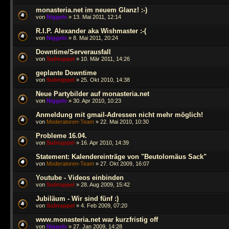
monasteria.net im neuem Glanz! :-)
von
Niggels
» 13. Mai 2011, 12:14
R.I.P. Alexander aka Wishmaster :-(
von
Niggels
» 8. Mai 2011, 20:24
Downtime/Serverausfall
von
Subtuppel
» 10. Mär 2011, 14:26
geplante Downtime
von
Subtuppel
» 25. Okt 2010, 14:38
Neue Partybilder auf monasteria.net
von
Niggels
» 30. Apr 2010, 10:23
Anmeldung mit gmail-Adressen nicht mehr möglich!
von
Moderatoren-Team
» 22. Mai 2010, 10:30
Probleme 16.04.
von
Subtuppel
» 16. Apr 2010, 14:39
Statement: Kalendereinträge von "Beutolomäus Sack"
von
Moderatoren-Team
» 27. Okt 2009, 16:07
Youtube - Videos einbinden
von
Subtuppel
» 28. Aug 2009, 15:42
Jubiläum - Wir sind fünf :)
von
Subtuppel
» 4. Feb 2009, 07:20
www.monasteria.net war kurzfristig off
von
Niggels
» 27. Jan 2009, 14:28