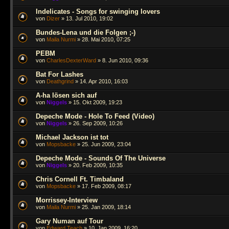
Indelicates - Songs for swinging lovers
von
Dizer
» 13. Jul 2010, 19:02
Bundes-Lena und die Folgen ;-)
von
Maila Nurmi
» 28. Mai 2010, 07:25
PEBM
von
CharlesDexterWard
» 8. Jun 2010, 09:36
Bat For Lashes
von
Deathgrind
» 14. Apr 2010, 16:03
A-ha lösen sich auf
von
Niggels
» 15. Okt 2009, 19:23
Depeche Mode - Hole To Feed (Video)
von
Niggels
» 26. Sep 2009, 10:26
Michael Jackson ist tot
von
Mopsbacke
» 25. Jun 2009, 23:04
Depeche Mode - Sounds Of The Universe
von
Niggels
» 20. Feb 2009, 10:35
Chris Cornell Ft. Timbaland
von
Mopsbacke
» 17. Feb 2009, 08:17
Morrissey-Interview
von
Maila Nurmi
» 25. Jan 2009, 18:14
Gary Numan auf Tour
von
Edward Teach
» 10. Jan 2009, 16:20