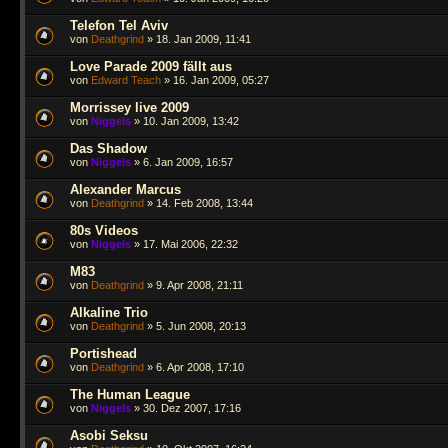
Telefon Tel Aviv
von
Deathgrind
» 18. Jan 2009, 11:41
Love Parade 2009 fällt aus
von
Edward Teach
» 16. Jan 2009, 05:27
Morrissey live 2009
von
Niggels
» 10. Jan 2009, 13:42
Das Shadow
von
Niggels
» 6. Jan 2009, 16:57
Alexander Marcus
von
Deathgrind
» 14. Feb 2008, 13:44
80s Videos
von
Niggels
» 17. Mai 2006, 22:32
M83
von
Deathgrind
» 9. Apr 2008, 21:11
Alkaline Trio
von
Deathgrind
» 5. Jun 2008, 20:13
Portishead
von
Deathgrind
» 6. Apr 2008, 17:10
The Human League
von
Niggels
» 30. Dez 2007, 17:16
Asobi Seksu