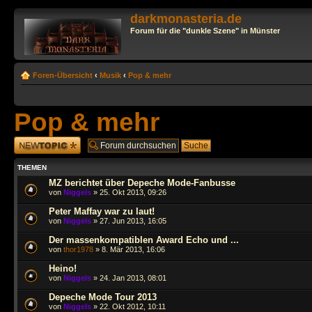
darkmonasteria.de
Forum für die "dunkle Szene" in Münster
Foren-Übersicht
‹
Musik
‹
Pop & mehr
Pop & mehr
Neues Thema
erstellen
THEMEN
MZ berichtet über Depeche Mode-Fanbusse
von
Niggels
» 25. Okt 2013, 09:26
Peter Maffay war zu laut!
von
Niggels
» 27. Jun 2013, 16:05
Der massenkompatiblen Award Echo und ...
von
thor1978
» 8. Mär 2013, 16:06
Heino!
von
Niggels
» 24. Jan 2013, 08:01
Depeche Mode Tour 2013
von
Niggels
» 22. Okt 2012, 10:11