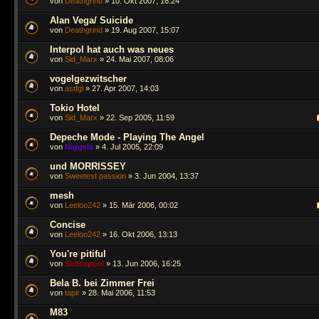
von
Deathgrind
» 10. Okt 2007, 16:24
Alan Vega/ Suicide
von
Deathgrind
» 19. Aug 2007, 15:07
Interpol hat auch was neues
von
Sid_Marx
» 24. Mai 2007, 08:06
vogelgezwitscher
von
astfgl
» 27. Apr 2007, 14:03
Tokio Hotel
von
Sid_Marx
» 22. Sep 2005, 11:59
Depeche Mode - Playing The Angel
von
Niggels
» 4. Jul 2005, 22:09
und MORRISSEY
von
Sweetest passion
» 3. Jun 2004, 13:37
mesh
von
Leeloo242
» 15. Mär 2006, 00:02
Concise
von
Leeloo242
» 16. Okt 2006, 13:13
You're pitiful
von
Subtuppel
» 13. Jun 2006, 16:25
Bela B. bei Zimmer Frei
von
tapir
» 28. Mai 2006, 11:53
M83