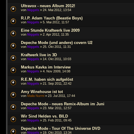
Ultravox - neues Album 2012!
von
Niggels
» 24. Mai 2012, 13:54
R.I.P. Adam Yauch (Beastie Boys)
von
Niggels
» 5. Mai 2012, 11:57
Eine Stunde Kraftwerk live 2009
von
Niggels
» 2. Apr 2012, 11:35
Depeche Mode (und andere) covern U2
von
Niggels
» 25. Okt 2011, 11:31
Kraftwerk live in 3D
von
Niggels
» 14. Okt 2011, 10:03
Markus Kavka im Interview
von
Niggels
» 4. Nov 2009, 14:08
R.E.M. haben sich aufgelöst
von
Niggels
» 21. Sep 2011, 22:42
Amy Winehouse ist tot
von
Maila Nurmi
» 23. Jul 2011, 17:44
Depeche Mode - neues Remix-Album im Juni
von
Niggels
» 23. Mär 2011, 12:57
Wir Sind Helden vs. BILD
von
Niggels
» 25. Feb 2011, 09:45
Depeche Mode - Tour Of The Universe DVD
von
Niggels
» 19. Okt 2010, 13:34