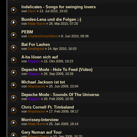
Indelicates - Songs for swinging lovers
von
Dizer
» 13. Jul 2010, 19:02
Bundes-Lena und die Folgen ;-)
von
Maila Nurmi
» 28. Mai 2010, 07:25
PEBM
von
CharlesDexterWard
» 8. Jun 2010, 09:36
Bat For Lashes
von
Deathgrind
» 14. Apr 2010, 16:03
A-ha lösen sich auf
von
Niggels
» 15. Okt 2009, 19:23
Depeche Mode - Hole To Feed (Video)
von
Niggels
» 26. Sep 2009, 10:26
Michael Jackson ist tot
von
Mopsbacke
» 25. Jun 2009, 23:04
Depeche Mode - Sounds Of The Universe
von
Niggels
» 20. Feb 2009, 10:35
Chris Cornell Ft. Timbaland
von
Mopsbacke
» 17. Feb 2009, 08:17
Morrissey-Interview
von
Maila Nurmi
» 25. Jan 2009, 18:14
Gary Numan auf Tour
von
Edward Teach
» 10. Jan 2009, 16:20