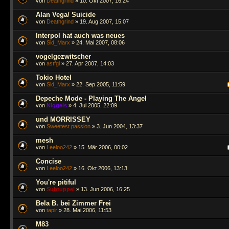
von
Deathgrind
» 10. Okt 2007, 16:24
Alan Vega/ Suicide
von
Deathgrind
» 19. Aug 2007, 15:07
Interpol hat auch was neues
von
Sid_Marx
» 24. Mai 2007, 08:06
vogelgezwitscher
von
astfgl
» 27. Apr 2007, 14:03
Tokio Hotel
von
Sid_Marx
» 22. Sep 2005, 11:59
Depeche Mode - Playing The Angel
von
Niggels
» 4. Jul 2005, 22:09
und MORRISSEY
von
Sweetest passion
» 3. Jun 2004, 13:37
mesh
von
Leeloo242
» 15. Mär 2006, 00:02
Concise
von
Leeloo242
» 16. Okt 2006, 13:13
You're pitiful
von
Subtuppel
» 13. Jun 2006, 16:25
Bela B. bei Zimmer Frei
von
tapir
» 28. Mai 2006, 11:53
M83