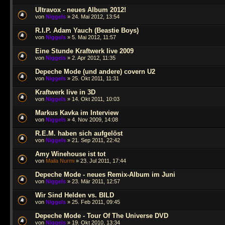
Ultravox - neues Album 2012!
von
Niggels
» 24. Mai 2012, 13:54
R.I.P. Adam Yauch (Beastie Boys)
von
Niggels
» 5. Mai 2012, 11:57
Eine Stunde Kraftwerk live 2009
von
Niggels
» 2. Apr 2012, 11:35
Depeche Mode (und andere) covern U2
von
Niggels
» 25. Okt 2011, 11:31
Kraftwerk live in 3D
von
Niggels
» 14. Okt 2011, 10:03
Markus Kavka im Interview
von
Niggels
» 4. Nov 2009, 14:08
R.E.M. haben sich aufgelöst
von
Niggels
» 21. Sep 2011, 22:42
Amy Winehouse ist tot
von
Maila Nurmi
» 23. Jul 2011, 17:44
Depeche Mode - neues Remix-Album im Juni
von
Niggels
» 23. Mär 2011, 12:57
Wir Sind Helden vs. BILD
von
Niggels
» 25. Feb 2011, 09:45
Depeche Mode - Tour Of The Universe DVD
von
Niggels
» 19. Okt 2010, 13:34