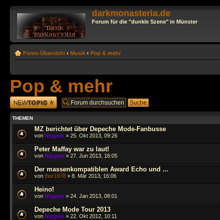
darkmonasteria.de
Forum für die "dunkle Szene" in Münster
Foren-Übersicht
‹
Musik
‹
Pop & mehr
Pop & mehr
Neues Thema
erstellen
THEMEN
MZ berichtet über Depeche Mode-Fanbusse
von
Niggels
» 25. Okt 2013, 09:26
Peter Maffay war zu laut!
von
Niggels
» 27. Jun 2013, 16:05
Der massenkompatiblen Award Echo und ...
von
thor1978
» 8. Mär 2013, 16:06
Heino!
von
Niggels
» 24. Jan 2013, 08:01
Depeche Mode Tour 2013
von
Niggels
» 22. Okt 2012, 10:11