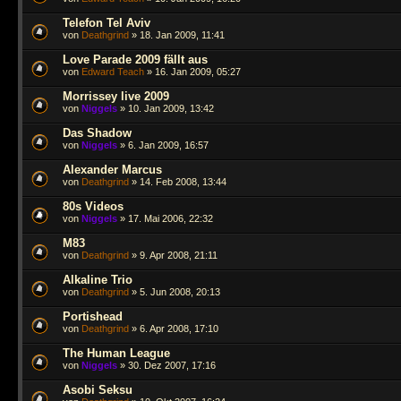
Telefon Tel Aviv
von
Deathgrind
» 18. Jan 2009, 11:41
Love Parade 2009 fällt aus
von
Edward Teach
» 16. Jan 2009, 05:27
Morrissey live 2009
von
Niggels
» 10. Jan 2009, 13:42
Das Shadow
von
Niggels
» 6. Jan 2009, 16:57
Alexander Marcus
von
Deathgrind
» 14. Feb 2008, 13:44
80s Videos
von
Niggels
» 17. Mai 2006, 22:32
M83
von
Deathgrind
» 9. Apr 2008, 21:11
Alkaline Trio
von
Deathgrind
» 5. Jun 2008, 20:13
Portishead
von
Deathgrind
» 6. Apr 2008, 17:10
The Human League
von
Niggels
» 30. Dez 2007, 17:16
Asobi Seksu