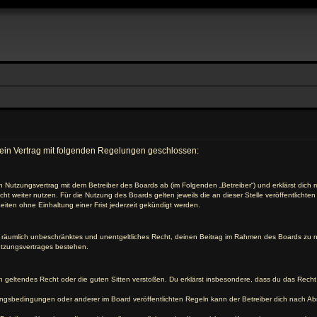
r ein Vertrag mit folgenden Regelungen geschlossen:
nen Nutzungsvertrag mit dem Betreiber des Boards ab (im Folgenden „Betreiber“) und erklärst di
ht weiter nutzen. Für die Nutzung des Boards gelten jeweils die an dieser Stelle veröffentlichte
iten ohne Einhaltung einer Frist jederzeit gekündigt werden.
 und räumlich unbeschränktes und unentgeltliches Recht, deinen Beitrag im Rahmen des Boards zu 
utzungsvertrages bestehen.
egen geltendes Recht oder die guten Sitten verstoßen. Du erklärst insbesondere, dass du das Recht
ngsbedingungen oder anderer im Board veröffentlichten Regeln kann der Betreiber dich nach A