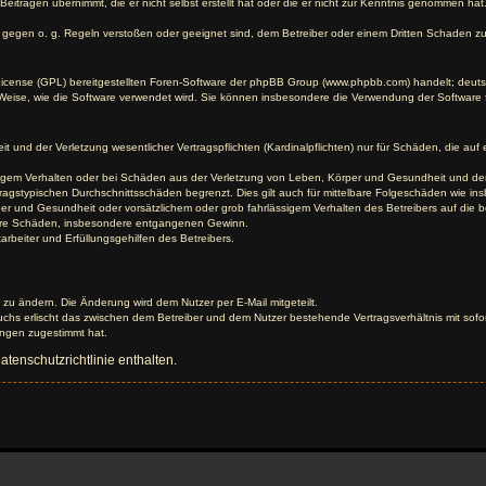
Beiträgen übernimmt, die er nicht selbst erstellt hat oder die er nicht zur Kenntnis genommen ha
e gegen o. g. Regeln verstoßen oder geeignet sind, dem Betreiber oder einem Dritten Schaden z
 License (GPL) bereitgestellten Foren-Software der phpBB Group (www.phpbb.com) handelt; deu
 Weise, wie die Software verwendet wird. Sie können insbesondere die Verwendung der Software 
nd der Verletzung wesentlicher Vertragspflichten (Kardinalpflichten) nur für Schäden, die auf ei
igem Verhalten oder bei Schäden aus der Verletzung von Leben, Körper und Gesundheit und der Ver
ragstypischen Durchschnittsschäden begrenzt. Dies gilt auch für mittelbare Folgeschäden wie 
er und Gesundheit oder vorsätzlichem oder grob fahrlässigem Verhalten des Betreibers auf die 
elbare Schäden, insbesondere entgangenen Gewinn.
rbeiter und Erfüllungsgehilfen des Betreibers.
 zu ändern. Die Änderung wird dem Nutzer per E-Mail mitgeteilt.
uchs erlischt das zwischen dem Betreiber und dem Nutzer bestehende Vertragsverhältnis mit sofor
ungen zugestimmt hat.
tenschutzrichtlinie enthalten.