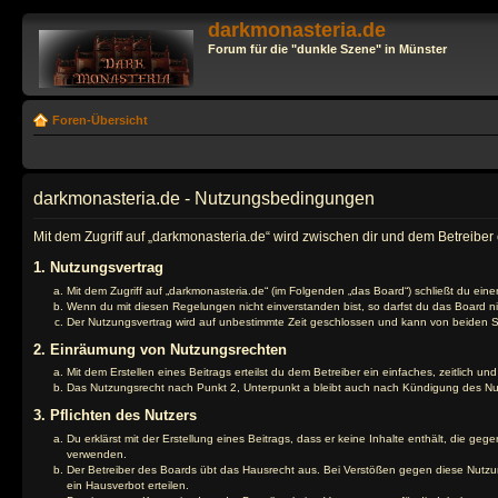
darkmonasteria.de
Forum für die "dunkle Szene" in Münster
Foren-Übersicht
darkmonasteria.de - Nutzungsbedingungen
Mit dem Zugriff auf „darkmonasteria.de“ wird zwischen dir und dem Betreibe
1. Nutzungsvertrag
Mit dem Zugriff auf „darkmonasteria.de“ (im Folgenden „das Board“) schließt du ei
Wenn du mit diesen Regelungen nicht einverstanden bist, so darfst du das Board nic
Der Nutzungsvertrag wird auf unbestimmte Zeit geschlossen und kann von beiden Se
2. Einräumung von Nutzungsrechten
Mit dem Erstellen eines Beitrags erteilst du dem Betreiber ein einfaches, zeitlich
Das Nutzungsrecht nach Punkt 2, Unterpunkt a bleibt auch nach Kündigung des N
3. Pflichten des Nutzers
Du erklärst mit der Erstellung eines Beitrags, dass er keine Inhalte enthält, die g
verwenden.
Der Betreiber des Boards übt das Hausrecht aus. Bei Verstößen gegen diese Nutzu
ein Hausverbot erteilen.