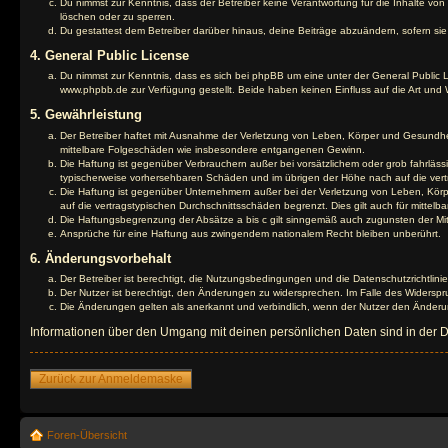
Du nimmst zur Kenntnis, dass der Betreiber keine Verantwortung für die Inhalte von 
löschen oder zu sperren.
Du gestattest dem Betreiber darüber hinaus, deine Beiträge abzuändern, sofern si
4. General Public License
Du nimmst zur Kenntnis, dass es sich bei phpBB um eine unter der General Public
www.phpbb.de zur Verfügung gestellt. Beide haben keinen Einfluss auf die Art und
5. Gewährleistung
Der Betreiber haftet mit Ausnahme der Verletzung von Leben, Körper und Gesundheit u
mittelbare Folgeschäden wie insbesondere entgangenen Gewinn.
Die Haftung ist gegenüber Verbrauchern außer bei vorsätzlichem oder grob fahrläss
typischerweise vorhersehbaren Schäden und im übrigen der Höhe nach auf die vert
Die Haftung ist gegenüber Unternehmern außer bei der Verletzung von Leben, Körp
auf die vertragstypischen Durchschnittsschäden begrenzt. Dies gilt auch für mitt
Die Haftungsbegrenzung der Absätze a bis c gilt sinngemäß auch zugunsten der Mita
Ansprüche für eine Haftung aus zwingendem nationalem Recht bleiben unberührt.
6. Änderungsvorbehalt
Der Betreiber ist berechtigt, die Nutzungsbedingungen und die Datenschutzrichtlinie
Der Nutzer ist berechtigt, den Änderungen zu widersprechen. Im Falle des Widerspr
Die Änderungen gelten als anerkannt und verbindlich, wenn der Nutzer den Änder
Informationen über den Umgang mit deinen persönlichen Daten sind in der Da
Zurück zur Anmeldemaske
Foren-Übersicht