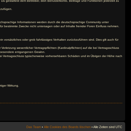
t. Du gestattest dem Betreiber, dein Benutzerkonto, Beiträge und Funktionen jederzeit zu
uzufügen.
tschsprachige Informationen werden durch die deutschsprachige Community unter
für bestimmte Zwecke nicht untersagen oder auf Inhalte fremder Foren Einfluss nehmen.
n vorsätzliches oder grob fahrlässiges Verhalten zurückzuführen sind. Dies gilt auch für
letzung wesentlicher Vertragspflichten (Kardinalpflichten) auf die bei Vertragsschluss
insbesondere entgangenen Gewinn.
bei Vertragsschluss typischerweise vorhersehbaren Schäden und im Übrigen der Höhe nach
tiger Wirkung.
Das Team
•
Alle Cookies des Boards löschen
• Alle Zeiten sind UTC