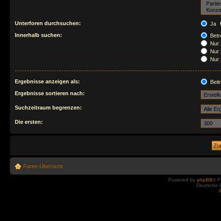
Unterforen durchsuchen:
Ja
Innerhalb suchen:
Betre
Nur 
Nur 
Nur 
Ergebnisse anzeigen als:
Beit
Ergebnisse sortieren nach:
Suchzeitraum begrenzen:
Die ersten:
Foren-Übersicht
Powered by
phpBB
® F
Deutsche 
©