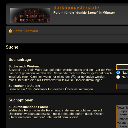
darkmonasteria.de
Forum für die "dunkle Szene" in Münster
Foren-Übersicht
Suche
Suchanfrage
Suche nach Wörtern:
Setze ein
+
vor ein Wort, das gefunden werden muss und ein
-
vor ein Wort,
Nach
das nicht gefunden werden darf. Verwende mehrere Wörter getrennt durch
|
innerhalb einer Klammer, wenn nur eines der Wörter gefunden werden
Nach
muss. Benutze ein * als Platzhalter für teilweise Übereinstimmungen.
Zu suchender Autor:
Benutze ein * als Platzhalter für teilweise Übereinstimmungen.
Suchoptionen
Zu durchsuchende Foren:
Wähle das Forum oder die Foren aus, in denen gesucht werden soll.
Unterforen werden automatisch mit durchsucht, sofern du die Option
„Unterforen durchsuchen“ unten nicht deaktivierst.