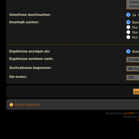
Unterforen durchsuchen:
Ja
Innerhalb suchen:
Betre
Nur 
Nur 
Nur 
Ergebnisse anzeigen als:
Beit
Ergebnisse sortieren nach:
Suchzeitraum begrenzen:
Die ersten:
Foren-Übersicht
Powered by
phpBB
® F
Deutsche 
©