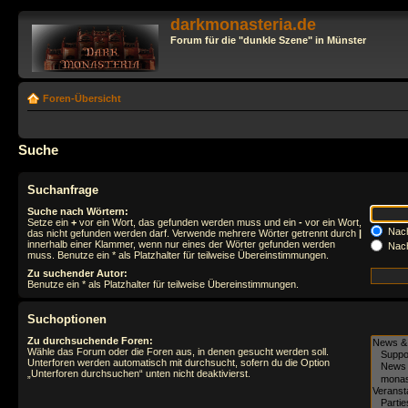
darkmonasteria.de
Forum für die "dunkle Szene" in Münster
Foren-Übersicht
Suche
Suchanfrage
Suche nach Wörtern:
Setze ein
+
vor ein Wort, das gefunden werden muss und ein
-
vor ein Wort,
Nach
das nicht gefunden werden darf. Verwende mehrere Wörter getrennt durch
|
innerhalb einer Klammer, wenn nur eines der Wörter gefunden werden
Nach
muss. Benutze ein * als Platzhalter für teilweise Übereinstimmungen.
Zu suchender Autor:
Benutze ein * als Platzhalter für teilweise Übereinstimmungen.
Suchoptionen
Zu durchsuchende Foren:
Wähle das Forum oder die Foren aus, in denen gesucht werden soll.
Unterforen werden automatisch mit durchsucht, sofern du die Option
„Unterforen durchsuchen“ unten nicht deaktivierst.