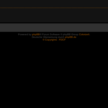
Powered by
phpBB
® Forum Software © phpBB Group
ColorizeIt
.
Deutsche Übersetzung durch
phpBB.de
© Copyrights - FDCP