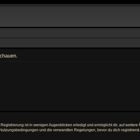
schauen.
egistrierung ist in wenigen Augenblicken erledigt und ermöglicht dir, auf weitere 
Nutzungsbedingungen und die verwandten Regelungen, bevor du dich registrierst. 