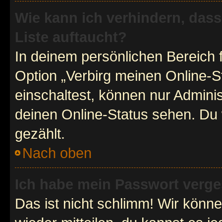
Wie kann ich verhindern, das
Liste auftaucht?
In deinem persönlichen Bereich f
Option „Verbirg meinen Online-S
einschaltest, können nur Admini
deinen Online-Status sehen. Du 
gezählt.
Nach oben
Ich habe mein Passwort verge
Das ist nicht schlimm! Wir könne